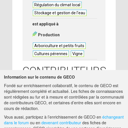
Régulation du climat local
Stockage et gestion de l'eau
est appliqué à
Production
Arboriculture et petits fruits
Cultures pérennes
Vigne
CONTRIBUTEURS
Information sur le contenu de GECO
ELSA GALIANO
-
31/01/2024
Fondé sur enrichissement collaboratif, le contenu de GECO est
ACTA - PANTIN (93500)
régulièrement complété et actualisé. Les fiches de connaissances
charge-mission -
sont rédigées au fur et à mesure et contrôlées par la communauté
ELSA.GALIANO@ACTA.ASSO.FR
de contributeurs GECO, et certaines d’entre elles sont encore en
cours de rédaction.
A PROPOS DE GECO
AIDE
Vous aussi, participez à l’enrichissement de GECO en
échangeant
dans le forum
ou en
devenant contributeur
des fiches de