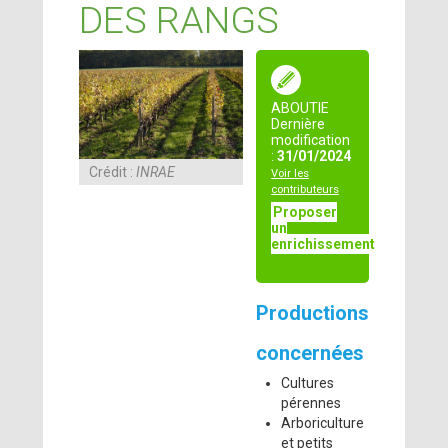
DES RANGS
ABOUTIE
Dernière
modification
:
31/01/2024
Crédit :
INRAE
Voir les
contributeurs
Proposer
un
enrichissement
Productions
concernées
Cultures
pérennes
Arboriculture
et petits