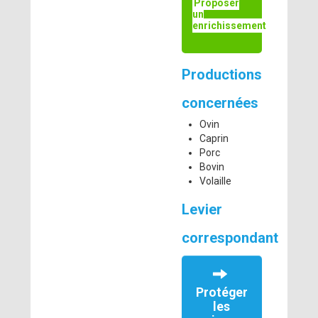
Proposer
un
enrichissement
Productions
concernées
Ovin
Caprin
Porc
Bovin
Volaille
Levier
correspondant
Protéger
les