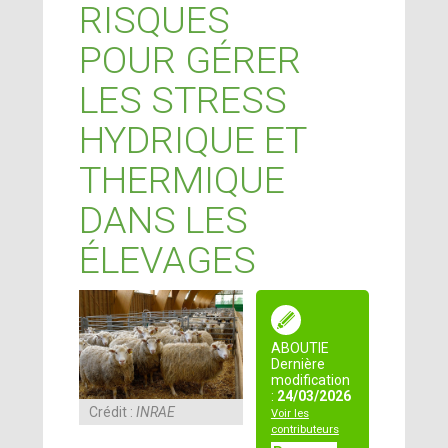
RISQUES
POUR GÉRER
LES STRESS
HYDRIQUE ET
THERMIQUE
DANS LES
ÉLEVAGES
ABOUTIE
Dernière
modification
:
24/03/2026
Crédit :
INRAE
Voir les
contributeurs