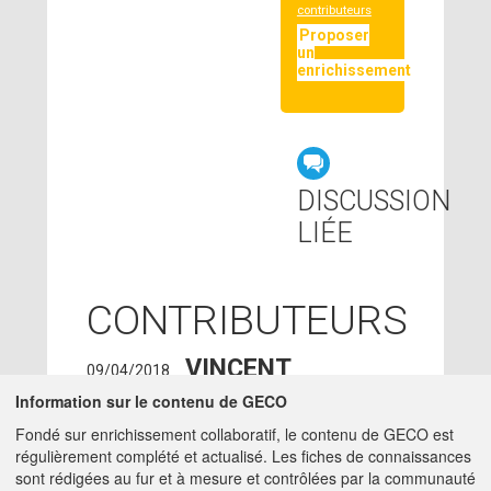
contributeurs
Proposer
un
enrichissement
DISCUSSION
LIÉE
CONTRIBUTEURS
VINCENT
09/04/2018
SOULIGNAC
Information sur le contenu de GECO
VINCENT.SOULIGNAC77@ORANGE.FR
Fondé sur enrichissement collaboratif, le contenu de GECO est
régulièrement complété et actualisé. Les fiches de connaissances
ADMIN GECO
12/03/2018
sont rédigées au fur et à mesure et contrôlées par la communauté
MATTHIEU.HIRSCHY@ACTA.ASSO.FR