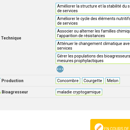
Améliorer la structure et la stabilité du 
de services
Améliorer le cycle des éléments nutritif
de services
Associer ou alterner les familles chimiq
l'apparition de résistances
Technique
Atténuer le changement climatique avec
services
Gérer les populations des bioagresseur
mesures prophylactiques
...
Production
Concombre
Courgette
Melon
Bioagresseur
maladie cryptogamique
EN COURS DE