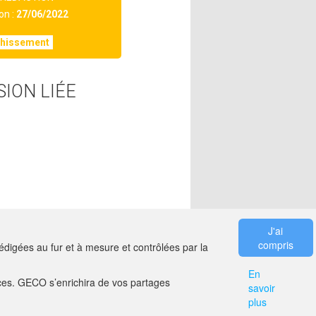
on :
27/06/2022
chissement
SION LIÉE
J'ai
compris
digées au fur et à mesure et contrôlées par la
En
es. GECO s’enrichira de vos partages
savoir
ER
MENTIONS LÉGALES
plus