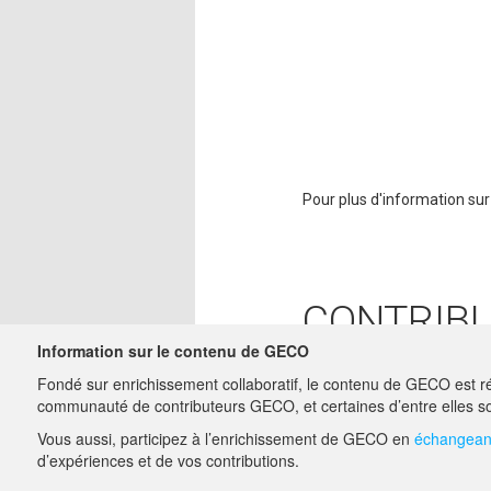
Pour plus d'information sur 
CONTRIB
Information sur le contenu de GECO
ADMIN
27/06/2022
Fondé sur enrichissement collaboratif, le contenu de GECO est ré
MATTHIEU.
communauté de contributeurs GECO, et certaines d’entre elles so
Vous aussi, participez à l’enrichissement de GECO en
échangeant
A PROPOS DE GECO
d’expériences et de vos contributions.