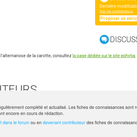
Dernière modificati
Voir les contributeurs
Proposer un enri
DISCUS
l'alternariose de la carotte, consultez
la page dédiée sur le site ephytia
.
UTEURS
 GECO
gulièrement complété et actualisé. Les fiches de connaissances sont ré
HIRSCHY@ACTA.ASSO.FR
nt encore en cours de rédaction.
 dans le forum
ou en
devenant contributeur
des fiches de connaissanc
AIDE
F.A.Q.
NOUS CONTACT