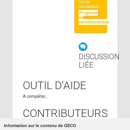
Voir les
contributeurs
Proposer
un
enrichissement
DISCUSSION
LIÉE
OUTIL D'AIDE
A compléter...
CONTRIBUTEURS
PAOLA SALAZAR
Information sur le contenu de GECO
-
28/08/2017