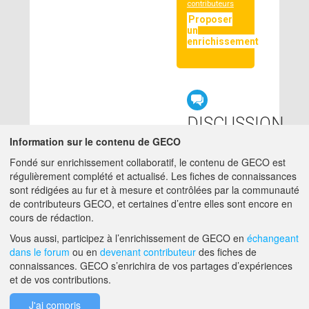
contributeurs
Proposer
un
enrichissement
DISCUSSION
LIÉE
Information sur le contenu de GECO
Fondé sur enrichissement collaboratif, le contenu de GECO est
régulièrement complété et actualisé. Les fiches de connaissances
null
sont rédigées au fur et à mesure et contrôlées par la communauté
de contributeurs GECO, et certaines d’entre elles sont encore en
cours de rédaction.
A PROPOS DE GECO
AIDE
Vous aussi, participez à l’enrichissement de GECO en
échangeant
dans le forum
ou en
devenant contributeur
des fiches de
connaissances. GECO s’enrichira de vos partages d’expériences
et de vos contributions.
F.A.Q.
NOUS CONTACTER
J'ai compris