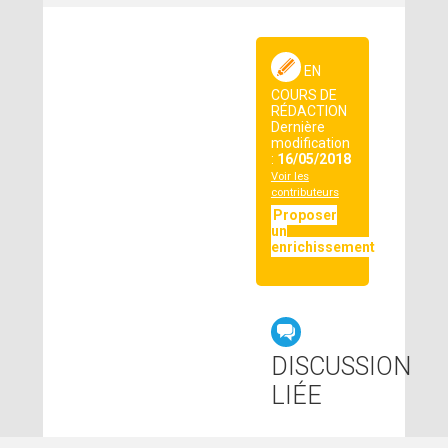
EN
COURS DE
RÉDACTION
Dernière
modification
:
16/05/2018
Voir les
contributeurs
Proposer
un
enrichissement
DISCUSSION
LIÉE