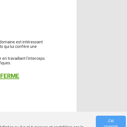
 domaine est intéressant
ts qui lui confère une
 en travaillant l'interceps
fiques.
 FERME
J'ai
compris