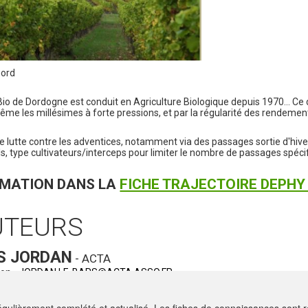
gord
Bio de Dordogne est conduit en Agriculture Biologique depuis 1970... Ce
 même les millésimes à forte pressions, et par la régularité des rendemen
de lutte contre les adventices, notamment via des passages sortie d'hiver
s, type cultivateurs/interceps pour limiter le nombre de passages spéci
ORMATION DANS LA
FICHE TRAJECTOIRE DEPHY
UTEURS
S JORDAN
- ACTA
ion -
JORDAN.LE-BARS@ACTA.ASSO.FR
 GECO