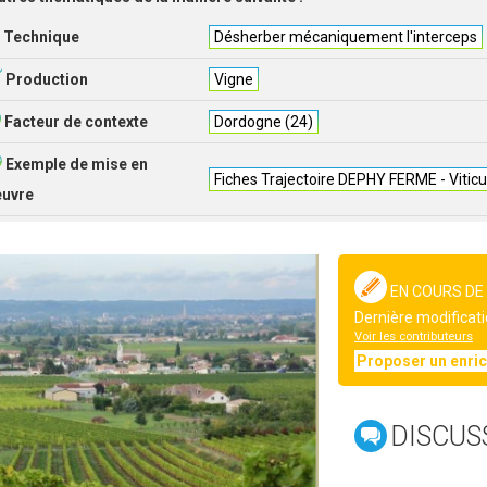
Technique
Désherber mécaniquement l'interceps
Production
Vigne
Facteur de contexte
Dordogne (24)
Exemple de mise en
Fiches Trajectoire DEPHY FERME - Viticu
euvre
EN COURS DE
Dernière modificati
Voir les contributeurs
Proposer un enri
DISCUS