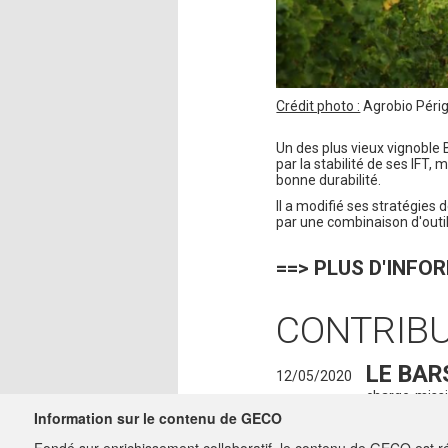
Crédit photo :
Agrobio Péri
Un des plus vieux vignoble 
par la stabilité de ses IFT,
bonne durabilité.
Il a modifié ses stratégies 
par une combinaison d'outil
==> PLUS D'INF
CONTRIB
LE BAR
12/05/2020
charge-miss
Information sur le contenu de GECO
ADMIN
18/12/2018