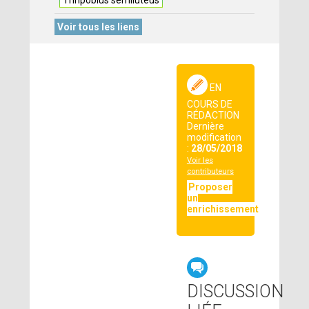
Thripobius semiluteus
Voir tous les liens
EN
COURS DE
RÉDACTION
Dernière
modification
:
28/05/2018
Voir les
contributeurs
Proposer
un
enrichissement
DISCUSSION