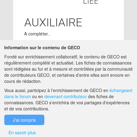
LIÉE
AUXILIAIRE
A compléter...
Information sur le contenu de GECO
CONTRIBUTEURS
Fondé sur enrichissement collaboratif, le contenu de GECO est
régulièrement complété et actualisé. Les fiches de connaissances
ADMIN GECO
28/05/2018
sont rédigées au fur et à mesure et contrôlées par la communauté
MATTHIEU.HIRSCHY@ACTA.ASSO.FR
de contributeurs GECO, et certaines d’entre elles sont encore en
cours de rédaction.
A PROPOS DE GECO
AIDE
Vous aussi, participez à l’enrichissement de GECO en
échangeant
dans le forum
ou en
devenant contributeur
des fiches de
connaissances. GECO s’enrichira de vos partages d’expériences
et de vos contributions.
F.A.Q.
NOUS CONTACTER
J'ai compris
MENTIONS LÉGALES
En savoir plus