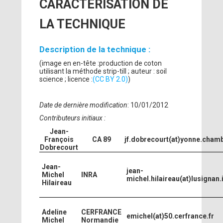
CARACTÉRISATION DE
LA TECHNIQUE
Description de la technique :
(image en en-tête :production de coton
utilisant la méthode strip-till ; auteur : soil
science ; licence :
(CC BY 2.0)
)
Date de dernière modification
: 10/01/2012
Contributeurs initiaux :
Jean-
François
CA 89
jf.dobrecourt(at)yonne.chamb
Dobrecourt
Jean-
jean-
Michel
INRA
michel.hilaireau(at)lusignan.i
Hilaireau
Adeline
CERFRANCE
emichel(at)50.cerfrance.fr
Michel
Normandie