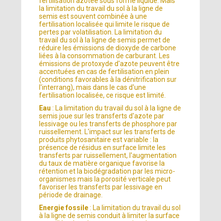
fertilisation azotée sous forme liquide. Mais
la limitation du travail du sol à la ligne de
semis est souvent combinée à une
fertilisation localisée qui limite le risque de
pertes par volatilisation. La limitation du
travail du sol à la ligne de semis permet de
réduire les émissions de dioxyde de carbone
liées à la consommation de carburant. Les
émissions de protoxyde d'azote peuvent être
accentuées en cas de fertilisation en plein
(conditions favorables à la dénitrification sur
l'interrang), mais dans le cas d'une
fertilisation localisée, ce risque est limité.
Eau
: La limitation du travail du sol à la ligne de
semis joue sur les transferts d'azote par
lessivage ou les transferts de phosphore par
ruissellement. L'impact sur les transferts de
produits phytosanitaire est variable : la
présence de résidus en surface limite les
transferts par ruissellement, l'augmentation
du taux de matière organique favorise la
rétention et la biodégradation par les micro-
organismes mais la porosité verticale peut
favoriser les transferts par lessivage en
période de drainage.
Energie fossile
: La limitation du travail du sol
à la ligne de semis conduit à limiter la surface