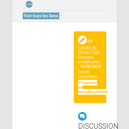
...
Voir tous les liens
EN
COURS DE
RÉDACTION
Dernière
modification
:
15/05/2018
Voir les
contributeurs
Proposer
un
enrichissement
DISCUSSION