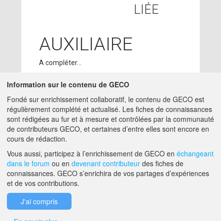
LIÉE
AUXILIAIRE
A compléter...
Information sur le contenu de GECO
CONTRIBUTEURS
Fondé sur enrichissement collaboratif, le contenu de GECO est
régulièrement complété et actualisé. Les fiches de connaissances
ADMIN GECO
15/05/2018
sont rédigées au fur et à mesure et contrôlées par la communauté
MATTHIEU.HIRSCHY@ACTA.ASSO.FR
de contributeurs GECO, et certaines d’entre elles sont encore en
cours de rédaction.
A PROPOS DE GECO
AIDE
Vous aussi, participez à l’enrichissement de GECO en
échangeant
dans le forum
ou en
devenant contributeur
des fiches de
connaissances. GECO s’enrichira de vos partages d’expériences
et de vos contributions.
F.A.Q.
NOUS CONTACTER
J'ai compris
MENTIONS LÉGALES