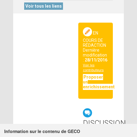
Voir tous les liens
EN
COURS DE
RÉDACTION
Dernière
modification
:
28/11/2016
Voir les
contributeurs
Proposer
un
enrichissement
DISCUSSION
LIÉE
Information sur le contenu de GECO