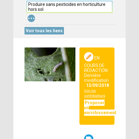
Produire sans pesticides en horticulture
hors sol
...
Voir tous les liens
EN
COURS DE
RÉDACTION
Dernière
modification
:
13/09/2018
Voir les
contributeurs
Proposer
un
enrichissement