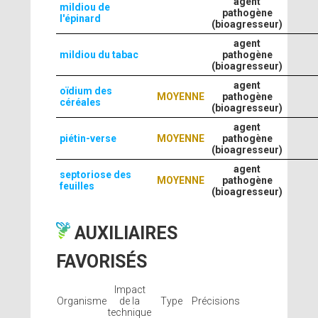
agent
mildiou de
pathogène
l'épinard
(bioagresseur)
agent
mildiou du tabac
pathogène
(bioagresseur)
agent
oïdium des
MOYENNE
pathogène
céréales
(bioagresseur)
agent
piétin-verse
MOYENNE
pathogène
(bioagresseur)
agent
septoriose des
MOYENNE
pathogène
feuilles
(bioagresseur)
AUXILIAIRES
FAVORISÉS
Impact
Organisme
de la
Type
Précisions
technique