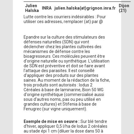
Julien
Dijon
INRA
julien.halska(at)grignon.inra.fr
Halska
(21)
Lutte contre les courriers indésirables : Pour
utiliser ces adresses, remplacer (at) par @
Epandre sur la culture des stimulateurs des
défenses naturelles (SDN) qui vont
déclencher chez les plantes cultivées des
mécanismes de défense contre les
bioagresseurs. Ces molécules peuvent être
d'origine naturelle ou synthétique. L'utilisation
de SDN est préventive et doit se faire avant
l'attaque des parasites. Il est conseillé
d'appliquer des produits sur des plantes
saines. Au moment de la rédaction de la fiche,
trois produits sont autorisés : Iodus 2
Céréales à base de laminarine, Bion 50 WG
d'origine synthétique (commercialisé aussi
sous d'autres noms, pas ou peu utilisé en
grandes cultures) et Stifenia à base de
Fenugrec (sur vigne uniquement).
Exemple de mise en oeuvre :
Sur blé tendre
d'hiver, appliquer 0,5 l/ha de Iodus 2 céréales
au stade épi 1 cm (diluer la dose dans 50 à