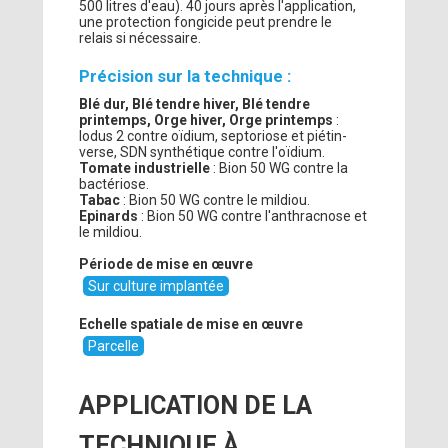
500 litres d'eau). 40 jours après l'application,
une protection fongicide peut prendre le
relais si nécessaire.
Précision sur la technique :
Blé dur, Blé tendre hiver, Blé tendre
printemps, Orge hiver, Orge printemps
:
Iodus 2 contre oïdium, septoriose et piétin-
verse, SDN synthétique contre l'oïdium.
Tomate industrielle
: Bion 50 WG contre la
bactériose.
Tabac
: Bion 50 WG contre le mildiou.
Epinards
: Bion 50 WG contre l'anthracnose et
le mildiou.
Période de mise en œuvre
Sur culture implantée
Echelle spatiale de mise en œuvre
Parcelle
APPLICATION DE LA
TECHNIQUE À...