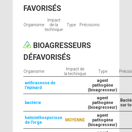
FAVORISÉS
Impact
Organisme
de la
Type
Précisions
technique
BIOAGRESSEURS
DÉFAVORISÉS
Impact de
Organisme
Type
Précis
la technique
agent
anthracnose de
pathogène
l'épinard
(bioagresseur)
agent
Bacté
bactérie
pathogène
sur t
(bioagresseur)
agent
helminthosporiose
MOYENNE
pathogène
de l'orge
(bioagresseur)