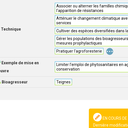
Associer ou alterner les familles chimiq
l'apparition de résistances
Atténuer le changement climatique avec
services
Technique
Cultiver des espèces diversifiées dans l
Gérer les populations des bioagresseur
mesures prophylactiques
...
Pratiquer l'agroforesterie
Exemple de mise en
Limiter l'emploi de phytosanitaires en a
conservation
euvre
Bioagresseur
Teignes
EN COURS DE
Dernière modificati