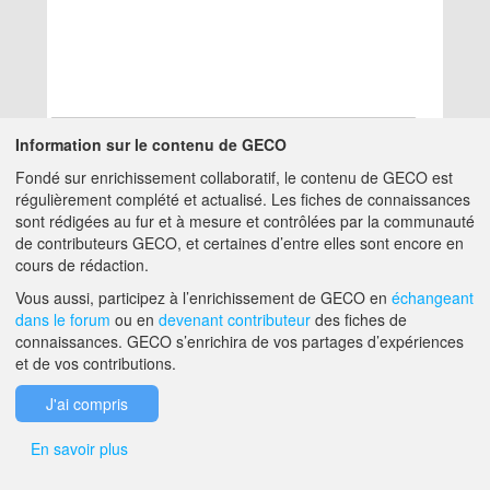
Information sur le contenu de GECO
Fondé sur enrichissement collaboratif, le contenu de GECO est
Aucun résultat
régulièrement complété et actualisé. Les fiches de connaissances
sont rédigées au fur et à mesure et contrôlées par la communauté
de contributeurs GECO, et certaines d’entre elles sont encore en
A PROPOS DE GECO
AIDE
cours de rédaction.
Vous aussi, participez à l’enrichissement de GECO en
échangeant
dans le forum
ou en
devenant contributeur
des fiches de
F.A.Q.
NOUS CONTACTER
connaissances. GECO s’enrichira de vos partages d’expériences
et de vos contributions.
MENTIONS LÉGALES
J'ai compris
En savoir plus