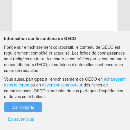
Information sur le contenu de GECO
Fondé sur enrichissement collaboratif, le contenu de GECO est
Aucun résultat
régulièrement complété et actualisé. Les fiches de connaissances
sont rédigées au fur et à mesure et contrôlées par la communauté
de contributeurs GECO, et certaines d’entre elles sont encore en
A PROPOS DE GECO
AIDE
cours de rédaction.
Vous aussi, participez à l’enrichissement de GECO en
échangeant
dans le forum
ou en
devenant contributeur
des fiches de
F.A.Q.
NOUS CONTACTER
connaissances. GECO s’enrichira de vos partages d’expériences
et de vos contributions.
MENTIONS LÉGALES
J'ai compris
En savoir plus