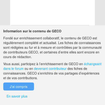
Information sur le contenu de GECO
Fondé sur enrichissement collaboratif, le contenu de GECO est
Aucun résultat
régulièrement complété et actualisé. Les fiches de connaissances
sont rédigées au fur et à mesure et contrôlées par la communauté
de contributeurs GECO, et certaines d’entre elles sont encore en
A PROPOS DE GECO
AIDE
cours de rédaction.
Vous aussi, participez à l’enrichissement de GECO en
échangeant
dans le forum
ou en
devenant contributeur
des fiches de
F.A.Q.
NOUS CONTACTER
connaissances. GECO s’enrichira de vos partages d’expériences
et de vos contributions.
MENTIONS LÉGALES
J'ai compris
En savoir plus