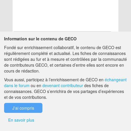
Information sur le contenu de GECO
Fondé sur enrichissement collaboratif, le contenu de GECO est
Aucun résultat
régulièrement complété et actualisé. Les fiches de connaissances
sont rédigées au fur et à mesure et contrôlées par la communauté
de contributeurs GECO, et certaines d’entre elles sont encore en
A PROPOS DE GECO
AIDE
cours de rédaction.
Vous aussi, participez à l’enrichissement de GECO en
échangeant
dans le forum
ou en
devenant contributeur
des fiches de
F.A.Q.
NOUS CONTACTER
connaissances. GECO s’enrichira de vos partages d’expériences
et de vos contributions.
MENTIONS LÉGALES
J'ai compris
En savoir plus