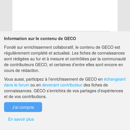
Information sur le contenu de GECO
Fondé sur enrichissement collaboratif, le contenu de GECO est
Aucun résultat
régulièrement complété et actualisé. Les fiches de connaissances
sont rédigées au fur et à mesure et contrôlées par la communauté
de contributeurs GECO, et certaines d’entre elles sont encore en
A PROPOS DE GECO
AIDE
cours de rédaction.
Vous aussi, participez à l’enrichissement de GECO en
échangeant
dans le forum
ou en
devenant contributeur
des fiches de
F.A.Q.
NOUS CONTACTER
connaissances. GECO s’enrichira de vos partages d’expériences
et de vos contributions.
MENTIONS LÉGALES
J'ai compris
En savoir plus