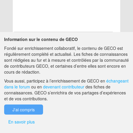
Information sur le contenu de GECO
Fondé sur enrichissement collaboratif, le contenu de GECO est
Aucun résultat
régulièrement complété et actualisé. Les fiches de connaissances
sont rédigées au fur et à mesure et contrôlées par la communauté
de contributeurs GECO, et certaines d’entre elles sont encore en
A PROPOS DE GECO
AIDE
cours de rédaction.
Vous aussi, participez à l’enrichissement de GECO en
échangeant
dans le forum
ou en
devenant contributeur
des fiches de
F.A.Q.
NOUS CONTACTER
connaissances. GECO s’enrichira de vos partages d’expériences
et de vos contributions.
MENTIONS LÉGALES
J'ai compris
En savoir plus