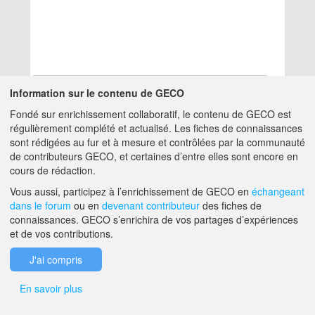
Information sur le contenu de GECO
Fondé sur enrichissement collaboratif, le contenu de GECO est
Aucun résultat
régulièrement complété et actualisé. Les fiches de connaissances
sont rédigées au fur et à mesure et contrôlées par la communauté
de contributeurs GECO, et certaines d’entre elles sont encore en
A PROPOS DE GECO
AIDE
cours de rédaction.
Vous aussi, participez à l’enrichissement de GECO en
échangeant
dans le forum
ou en
devenant contributeur
des fiches de
F.A.Q.
NOUS CONTACTER
connaissances. GECO s’enrichira de vos partages d’expériences
et de vos contributions.
MENTIONS LÉGALES
J'ai compris
En savoir plus