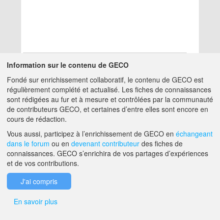
Information sur le contenu de GECO
Fondé sur enrichissement collaboratif, le contenu de GECO est
Aucun résultat
régulièrement complété et actualisé. Les fiches de connaissances
sont rédigées au fur et à mesure et contrôlées par la communauté
de contributeurs GECO, et certaines d’entre elles sont encore en
A PROPOS DE GECO
AIDE
cours de rédaction.
Vous aussi, participez à l’enrichissement de GECO en
échangeant
dans le forum
ou en
devenant contributeur
des fiches de
F.A.Q.
NOUS CONTACTER
connaissances. GECO s’enrichira de vos partages d’expériences
et de vos contributions.
MENTIONS LÉGALES
J'ai compris
En savoir plus