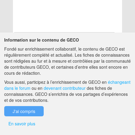
Information sur le contenu de GECO
Fondé sur enrichissement collaboratif, le contenu de GECO est
Aucun résultat
régulièrement complété et actualisé. Les fiches de connaissances
sont rédigées au fur et à mesure et contrôlées par la communauté
de contributeurs GECO, et certaines d’entre elles sont encore en
A PROPOS DE GECO
AIDE
cours de rédaction.
Vous aussi, participez à l’enrichissement de GECO en
échangeant
dans le forum
ou en
devenant contributeur
des fiches de
F.A.Q.
NOUS CONTACTER
connaissances. GECO s’enrichira de vos partages d’expériences
et de vos contributions.
MENTIONS LÉGALES
J'ai compris
En savoir plus