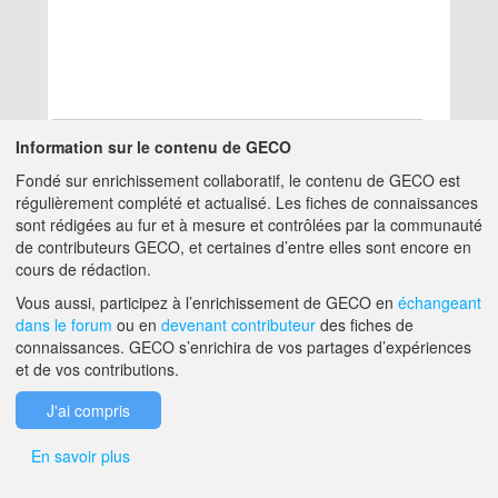
Information sur le contenu de GECO
Fondé sur enrichissement collaboratif, le contenu de GECO est
Aucun résultat
régulièrement complété et actualisé. Les fiches de connaissances
sont rédigées au fur et à mesure et contrôlées par la communauté
de contributeurs GECO, et certaines d’entre elles sont encore en
A PROPOS DE GECO
AIDE
cours de rédaction.
Vous aussi, participez à l’enrichissement de GECO en
échangeant
dans le forum
ou en
devenant contributeur
des fiches de
F.A.Q.
NOUS CONTACTER
connaissances. GECO s’enrichira de vos partages d’expériences
et de vos contributions.
MENTIONS LÉGALES
J'ai compris
En savoir plus