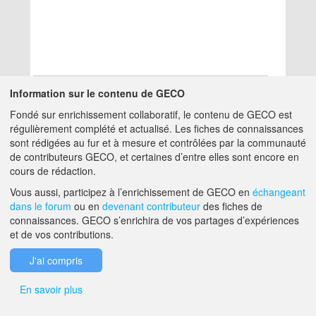
Information sur le contenu de GECO
Fondé sur enrichissement collaboratif, le contenu de GECO est
Aucun résultat
régulièrement complété et actualisé. Les fiches de connaissances
sont rédigées au fur et à mesure et contrôlées par la communauté
de contributeurs GECO, et certaines d’entre elles sont encore en
A PROPOS DE GECO
AIDE
cours de rédaction.
Vous aussi, participez à l’enrichissement de GECO en
échangeant
dans le forum
ou en
devenant contributeur
des fiches de
F.A.Q.
NOUS CONTACTER
connaissances. GECO s’enrichira de vos partages d’expériences
et de vos contributions.
MENTIONS LÉGALES
J'ai compris
En savoir plus