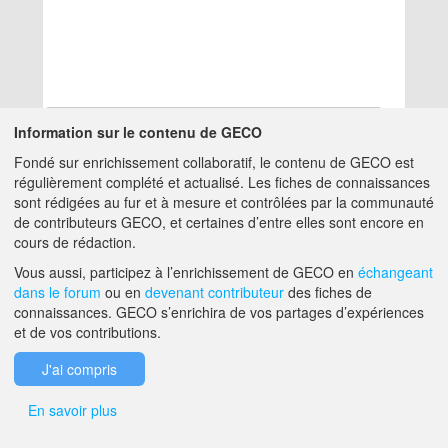
Information sur le contenu de GECO
Fondé sur enrichissement collaboratif, le contenu de GECO est
Aucun résultat
régulièrement complété et actualisé. Les fiches de connaissances
sont rédigées au fur et à mesure et contrôlées par la communauté
de contributeurs GECO, et certaines d’entre elles sont encore en
A PROPOS DE GECO
AIDE
cours de rédaction.
Vous aussi, participez à l’enrichissement de GECO en
échangeant
dans le forum
ou en
devenant contributeur
des fiches de
F.A.Q.
NOUS CONTACTER
connaissances. GECO s’enrichira de vos partages d’expériences
et de vos contributions.
MENTIONS LÉGALES
J'ai compris
En savoir plus