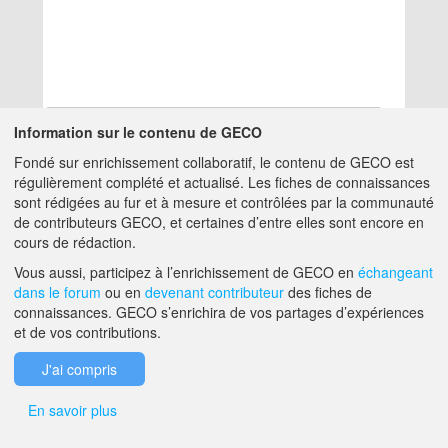
Information sur le contenu de GECO
Fondé sur enrichissement collaboratif, le contenu de GECO est
Aucun résultat
régulièrement complété et actualisé. Les fiches de connaissances
sont rédigées au fur et à mesure et contrôlées par la communauté
de contributeurs GECO, et certaines d’entre elles sont encore en
A PROPOS DE GECO
AIDE
cours de rédaction.
Vous aussi, participez à l’enrichissement de GECO en
échangeant
dans le forum
ou en
devenant contributeur
des fiches de
F.A.Q.
NOUS CONTACTER
connaissances. GECO s’enrichira de vos partages d’expériences
et de vos contributions.
MENTIONS LÉGALES
J'ai compris
En savoir plus