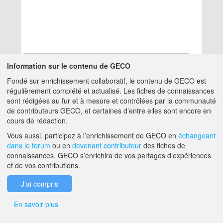
Information sur le contenu de GECO
Fondé sur enrichissement collaboratif, le contenu de GECO est
Aucun résultat
régulièrement complété et actualisé. Les fiches de connaissances
sont rédigées au fur et à mesure et contrôlées par la communauté
de contributeurs GECO, et certaines d’entre elles sont encore en
A PROPOS DE GECO
AIDE
cours de rédaction.
Vous aussi, participez à l’enrichissement de GECO en
échangeant
dans le forum
ou en
devenant contributeur
des fiches de
F.A.Q.
NOUS CONTACTER
connaissances. GECO s’enrichira de vos partages d’expériences
et de vos contributions.
MENTIONS LÉGALES
J'ai compris
En savoir plus