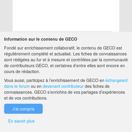
Information sur le contenu de GECO
Fondé sur enrichissement collaboratif, le contenu de GECO est
Aucun résultat
régulièrement complété et actualisé. Les fiches de connaissances
sont rédigées au fur et à mesure et contrôlées par la communauté
de contributeurs GECO, et certaines d’entre elles sont encore en
A PROPOS DE GECO
AIDE
cours de rédaction.
Vous aussi, participez à l’enrichissement de GECO en
échangeant
dans le forum
ou en
devenant contributeur
des fiches de
F.A.Q.
NOUS CONTACTER
connaissances. GECO s’enrichira de vos partages d’expériences
et de vos contributions.
MENTIONS LÉGALES
J'ai compris
En savoir plus