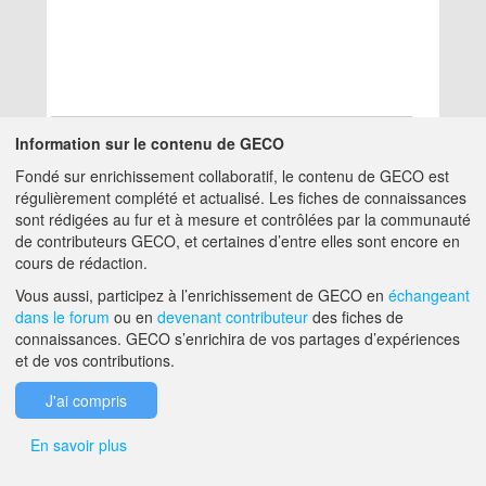
Information sur le contenu de GECO
Fondé sur enrichissement collaboratif, le contenu de GECO est
Aucun résultat
régulièrement complété et actualisé. Les fiches de connaissances
sont rédigées au fur et à mesure et contrôlées par la communauté
de contributeurs GECO, et certaines d’entre elles sont encore en
A PROPOS DE GECO
AIDE
cours de rédaction.
Vous aussi, participez à l’enrichissement de GECO en
échangeant
dans le forum
ou en
devenant contributeur
des fiches de
F.A.Q.
NOUS CONTACTER
connaissances. GECO s’enrichira de vos partages d’expériences
et de vos contributions.
MENTIONS LÉGALES
J'ai compris
En savoir plus