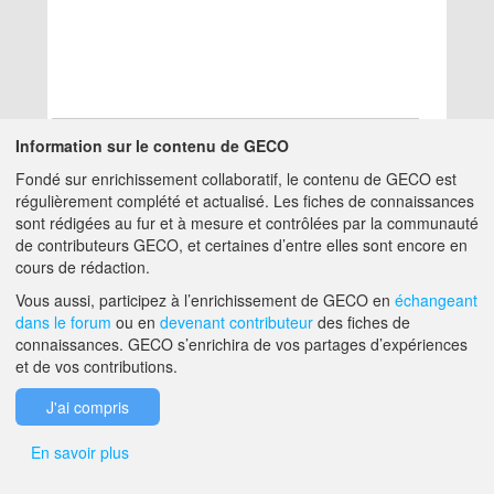
Information sur le contenu de GECO
Fondé sur enrichissement collaboratif, le contenu de GECO est
Aucun résultat
régulièrement complété et actualisé. Les fiches de connaissances
sont rédigées au fur et à mesure et contrôlées par la communauté
de contributeurs GECO, et certaines d’entre elles sont encore en
A PROPOS DE GECO
AIDE
cours de rédaction.
Vous aussi, participez à l’enrichissement de GECO en
échangeant
dans le forum
ou en
devenant contributeur
des fiches de
F.A.Q.
NOUS CONTACTER
connaissances. GECO s’enrichira de vos partages d’expériences
et de vos contributions.
MENTIONS LÉGALES
J'ai compris
En savoir plus