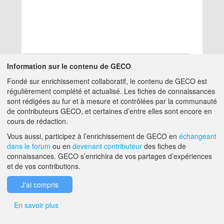
Information sur le contenu de GECO
Fondé sur enrichissement collaboratif, le contenu de GECO est
Aucun résultat
régulièrement complété et actualisé. Les fiches de connaissances
sont rédigées au fur et à mesure et contrôlées par la communauté
de contributeurs GECO, et certaines d’entre elles sont encore en
A PROPOS DE GECO
AIDE
cours de rédaction.
Vous aussi, participez à l’enrichissement de GECO en
échangeant
dans le forum
ou en
devenant contributeur
des fiches de
F.A.Q.
NOUS CONTACTER
connaissances. GECO s’enrichira de vos partages d’expériences
et de vos contributions.
MENTIONS LÉGALES
J'ai compris
En savoir plus