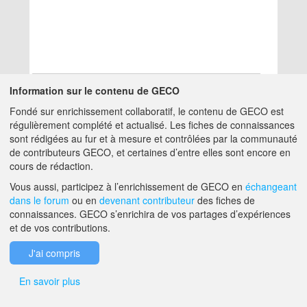
Information sur le contenu de GECO
Fondé sur enrichissement collaboratif, le contenu de GECO est
Aucun résultat
régulièrement complété et actualisé. Les fiches de connaissances
sont rédigées au fur et à mesure et contrôlées par la communauté
de contributeurs GECO, et certaines d’entre elles sont encore en
A PROPOS DE GECO
AIDE
cours de rédaction.
Vous aussi, participez à l’enrichissement de GECO en
échangeant
dans le forum
ou en
devenant contributeur
des fiches de
F.A.Q.
NOUS CONTACTER
connaissances. GECO s’enrichira de vos partages d’expériences
et de vos contributions.
MENTIONS LÉGALES
J'ai compris
En savoir plus