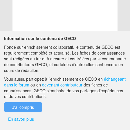
Information sur le contenu de GECO
Fondé sur enrichissement collaboratif, le contenu de GECO est
Aucun résultat
régulièrement complété et actualisé. Les fiches de connaissances
sont rédigées au fur et à mesure et contrôlées par la communauté
de contributeurs GECO, et certaines d’entre elles sont encore en
A PROPOS DE GECO
AIDE
cours de rédaction.
Vous aussi, participez à l’enrichissement de GECO en
échangeant
dans le forum
ou en
devenant contributeur
des fiches de
F.A.Q.
NOUS CONTACTER
connaissances. GECO s’enrichira de vos partages d’expériences
et de vos contributions.
MENTIONS LÉGALES
J'ai compris
En savoir plus