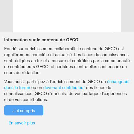
Information sur le contenu de GECO
Fondé sur enrichissement collaboratif, le contenu de GECO est
Aucun résultat
régulièrement complété et actualisé. Les fiches de connaissances
sont rédigées au fur et à mesure et contrôlées par la communauté
de contributeurs GECO, et certaines d’entre elles sont encore en
A PROPOS DE GECO
AIDE
cours de rédaction.
Vous aussi, participez à l’enrichissement de GECO en
échangeant
dans le forum
ou en
devenant contributeur
des fiches de
F.A.Q.
NOUS CONTACTER
connaissances. GECO s’enrichira de vos partages d’expériences
et de vos contributions.
MENTIONS LÉGALES
J'ai compris
En savoir plus