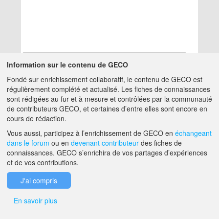
Information sur le contenu de GECO
Fondé sur enrichissement collaboratif, le contenu de GECO est
Aucun résultat
régulièrement complété et actualisé. Les fiches de connaissances
sont rédigées au fur et à mesure et contrôlées par la communauté
de contributeurs GECO, et certaines d’entre elles sont encore en
A PROPOS DE GECO
AIDE
cours de rédaction.
Vous aussi, participez à l’enrichissement de GECO en
échangeant
dans le forum
ou en
devenant contributeur
des fiches de
F.A.Q.
NOUS CONTACTER
connaissances. GECO s’enrichira de vos partages d’expériences
et de vos contributions.
MENTIONS LÉGALES
J'ai compris
En savoir plus