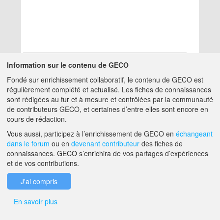
Information sur le contenu de GECO
Fondé sur enrichissement collaboratif, le contenu de GECO est
Aucun résultat
régulièrement complété et actualisé. Les fiches de connaissances
sont rédigées au fur et à mesure et contrôlées par la communauté
de contributeurs GECO, et certaines d’entre elles sont encore en
A PROPOS DE GECO
AIDE
cours de rédaction.
Vous aussi, participez à l’enrichissement de GECO en
échangeant
dans le forum
ou en
devenant contributeur
des fiches de
F.A.Q.
NOUS CONTACTER
connaissances. GECO s’enrichira de vos partages d’expériences
et de vos contributions.
MENTIONS LÉGALES
J'ai compris
En savoir plus