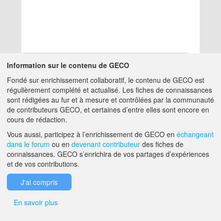
Information sur le contenu de GECO
Fondé sur enrichissement collaboratif, le contenu de GECO est
Aucun résultat
régulièrement complété et actualisé. Les fiches de connaissances
sont rédigées au fur et à mesure et contrôlées par la communauté
de contributeurs GECO, et certaines d’entre elles sont encore en
A PROPOS DE GECO
AIDE
cours de rédaction.
Vous aussi, participez à l’enrichissement de GECO en
échangeant
dans le forum
ou en
devenant contributeur
des fiches de
F.A.Q.
NOUS CONTACTER
connaissances. GECO s’enrichira de vos partages d’expériences
et de vos contributions.
MENTIONS LÉGALES
J'ai compris
En savoir plus