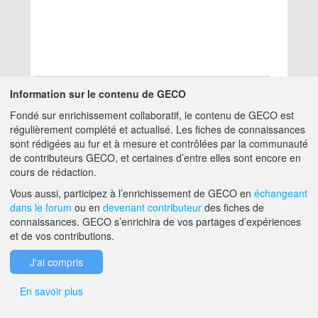
Information sur le contenu de GECO
Fondé sur enrichissement collaboratif, le contenu de GECO est
Aucun résultat
régulièrement complété et actualisé. Les fiches de connaissances
sont rédigées au fur et à mesure et contrôlées par la communauté
de contributeurs GECO, et certaines d’entre elles sont encore en
A PROPOS DE GECO
AIDE
cours de rédaction.
Vous aussi, participez à l’enrichissement de GECO en
échangeant
dans le forum
ou en
devenant contributeur
des fiches de
F.A.Q.
NOUS CONTACTER
connaissances. GECO s’enrichira de vos partages d’expériences
et de vos contributions.
MENTIONS LÉGALES
J'ai compris
En savoir plus