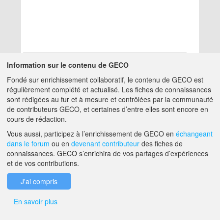
Information sur le contenu de GECO
Fondé sur enrichissement collaboratif, le contenu de GECO est
Aucun résultat
régulièrement complété et actualisé. Les fiches de connaissances
sont rédigées au fur et à mesure et contrôlées par la communauté
de contributeurs GECO, et certaines d’entre elles sont encore en
A PROPOS DE GECO
AIDE
cours de rédaction.
Vous aussi, participez à l’enrichissement de GECO en
échangeant
dans le forum
ou en
devenant contributeur
des fiches de
F.A.Q.
NOUS CONTACTER
connaissances. GECO s’enrichira de vos partages d’expériences
et de vos contributions.
MENTIONS LÉGALES
J'ai compris
En savoir plus