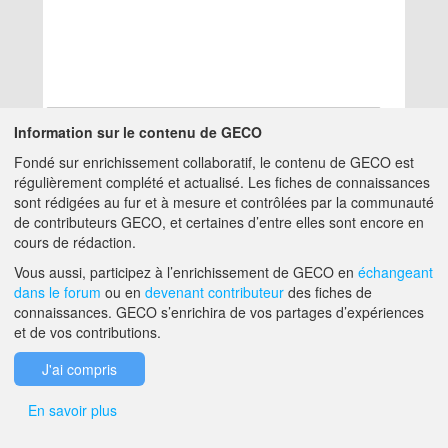
Information sur le contenu de GECO
Fondé sur enrichissement collaboratif, le contenu de GECO est
Aucun résultat
régulièrement complété et actualisé. Les fiches de connaissances
sont rédigées au fur et à mesure et contrôlées par la communauté
de contributeurs GECO, et certaines d’entre elles sont encore en
A PROPOS DE GECO
AIDE
cours de rédaction.
Vous aussi, participez à l’enrichissement de GECO en
échangeant
dans le forum
ou en
devenant contributeur
des fiches de
F.A.Q.
NOUS CONTACTER
connaissances. GECO s’enrichira de vos partages d’expériences
et de vos contributions.
MENTIONS LÉGALES
J'ai compris
En savoir plus