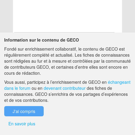
Information sur le contenu de GECO
Fondé sur enrichissement collaboratif, le contenu de GECO est
Aucun résultat
régulièrement complété et actualisé. Les fiches de connaissances
sont rédigées au fur et à mesure et contrôlées par la communauté
de contributeurs GECO, et certaines d’entre elles sont encore en
A PROPOS DE GECO
AIDE
cours de rédaction.
Vous aussi, participez à l’enrichissement de GECO en
échangeant
dans le forum
ou en
devenant contributeur
des fiches de
F.A.Q.
NOUS CONTACTER
connaissances. GECO s’enrichira de vos partages d’expériences
et de vos contributions.
MENTIONS LÉGALES
J'ai compris
En savoir plus