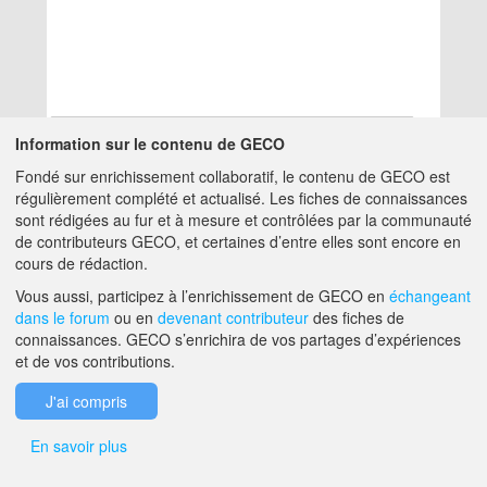
Information sur le contenu de GECO
Fondé sur enrichissement collaboratif, le contenu de GECO est
Aucun résultat
régulièrement complété et actualisé. Les fiches de connaissances
sont rédigées au fur et à mesure et contrôlées par la communauté
de contributeurs GECO, et certaines d’entre elles sont encore en
A PROPOS DE GECO
AIDE
cours de rédaction.
Vous aussi, participez à l’enrichissement de GECO en
échangeant
dans le forum
ou en
devenant contributeur
des fiches de
F.A.Q.
NOUS CONTACTER
connaissances. GECO s’enrichira de vos partages d’expériences
et de vos contributions.
MENTIONS LÉGALES
J'ai compris
En savoir plus