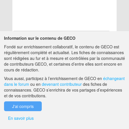
Information sur le contenu de GECO
Fondé sur enrichissement collaboratif, le contenu de GECO est
Aucun résultat
régulièrement complété et actualisé. Les fiches de connaissances
sont rédigées au fur et à mesure et contrôlées par la communauté
de contributeurs GECO, et certaines d’entre elles sont encore en
A PROPOS DE GECO
AIDE
cours de rédaction.
Vous aussi, participez à l’enrichissement de GECO en
échangeant
dans le forum
ou en
devenant contributeur
des fiches de
F.A.Q.
NOUS CONTACTER
connaissances. GECO s’enrichira de vos partages d’expériences
et de vos contributions.
MENTIONS LÉGALES
J'ai compris
En savoir plus