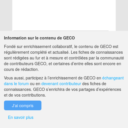
Information sur le contenu de GECO
Fondé sur enrichissement collaboratif, le contenu de GECO est
Aucun résultat
régulièrement complété et actualisé. Les fiches de connaissances
sont rédigées au fur et à mesure et contrôlées par la communauté
de contributeurs GECO, et certaines d’entre elles sont encore en
A PROPOS DE GECO
AIDE
cours de rédaction.
Vous aussi, participez à l’enrichissement de GECO en
échangeant
dans le forum
ou en
devenant contributeur
des fiches de
F.A.Q.
NOUS CONTACTER
connaissances. GECO s’enrichira de vos partages d’expériences
et de vos contributions.
MENTIONS LÉGALES
J'ai compris
En savoir plus