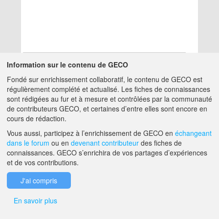
Information sur le contenu de GECO
Fondé sur enrichissement collaboratif, le contenu de GECO est
Aucun résultat
régulièrement complété et actualisé. Les fiches de connaissances
sont rédigées au fur et à mesure et contrôlées par la communauté
de contributeurs GECO, et certaines d’entre elles sont encore en
A PROPOS DE GECO
AIDE
cours de rédaction.
Vous aussi, participez à l’enrichissement de GECO en
échangeant
dans le forum
ou en
devenant contributeur
des fiches de
F.A.Q.
NOUS CONTACTER
connaissances. GECO s’enrichira de vos partages d’expériences
et de vos contributions.
MENTIONS LÉGALES
J'ai compris
En savoir plus