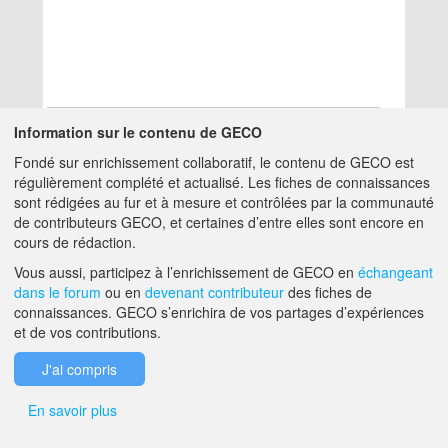
Information sur le contenu de GECO
Fondé sur enrichissement collaboratif, le contenu de GECO est
Aucun résultat
régulièrement complété et actualisé. Les fiches de connaissances
sont rédigées au fur et à mesure et contrôlées par la communauté
de contributeurs GECO, et certaines d’entre elles sont encore en
A PROPOS DE GECO
AIDE
cours de rédaction.
Vous aussi, participez à l’enrichissement de GECO en
échangeant
dans le forum
ou en
devenant contributeur
des fiches de
F.A.Q.
NOUS CONTACTER
connaissances. GECO s’enrichira de vos partages d’expériences
et de vos contributions.
MENTIONS LÉGALES
J'ai compris
En savoir plus