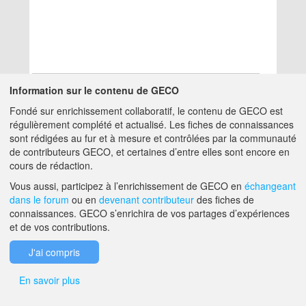
Information sur le contenu de GECO
Fondé sur enrichissement collaboratif, le contenu de GECO est
Aucun résultat
régulièrement complété et actualisé. Les fiches de connaissances
sont rédigées au fur et à mesure et contrôlées par la communauté
de contributeurs GECO, et certaines d’entre elles sont encore en
A PROPOS DE GECO
AIDE
cours de rédaction.
Vous aussi, participez à l’enrichissement de GECO en
échangeant
dans le forum
ou en
devenant contributeur
des fiches de
F.A.Q.
NOUS CONTACTER
connaissances. GECO s’enrichira de vos partages d’expériences
et de vos contributions.
MENTIONS LÉGALES
J'ai compris
En savoir plus