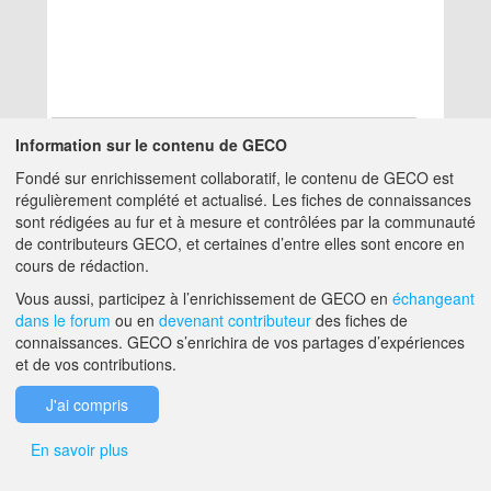
Information sur le contenu de GECO
Fondé sur enrichissement collaboratif, le contenu de GECO est
Aucun résultat
régulièrement complété et actualisé. Les fiches de connaissances
sont rédigées au fur et à mesure et contrôlées par la communauté
de contributeurs GECO, et certaines d’entre elles sont encore en
A PROPOS DE GECO
AIDE
cours de rédaction.
Vous aussi, participez à l’enrichissement de GECO en
échangeant
dans le forum
ou en
devenant contributeur
des fiches de
F.A.Q.
NOUS CONTACTER
connaissances. GECO s’enrichira de vos partages d’expériences
et de vos contributions.
MENTIONS LÉGALES
J'ai compris
En savoir plus