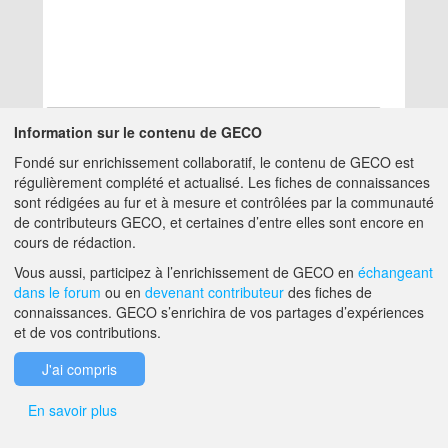
Information sur le contenu de GECO
Fondé sur enrichissement collaboratif, le contenu de GECO est
Aucun résultat
régulièrement complété et actualisé. Les fiches de connaissances
sont rédigées au fur et à mesure et contrôlées par la communauté
de contributeurs GECO, et certaines d’entre elles sont encore en
A PROPOS DE GECO
AIDE
cours de rédaction.
Vous aussi, participez à l’enrichissement de GECO en
échangeant
dans le forum
ou en
devenant contributeur
des fiches de
F.A.Q.
NOUS CONTACTER
connaissances. GECO s’enrichira de vos partages d’expériences
et de vos contributions.
MENTIONS LÉGALES
J'ai compris
En savoir plus